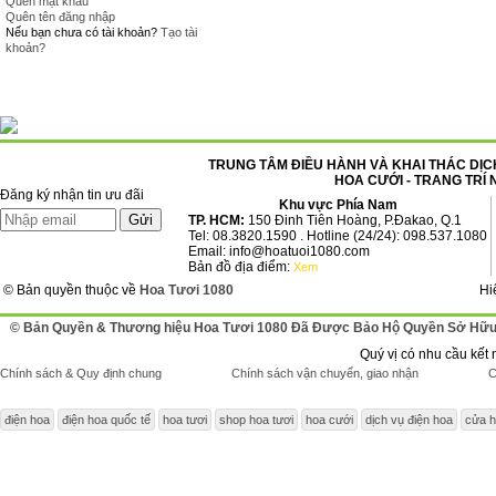
Quên mật khẩu
Quên tên đăng nhập
Nếu bạn chưa có tài khoản?
Tạo tài
khoản?
TRUNG TÂM ĐIỀU HÀNH VÀ KHAI THÁC DỊCH
HOA CƯỚI - TRANG TRÍ 
Đăng ký nhận tin ưu đãi
Khu vực Phía Nam
TP. HCM:
150 Đinh Tiên Hoàng, P.Đakao, Q.1
Tel: 08.3820.1590 . Hotline (24/24): 098.537.1080
Email: info@hoatuoi1080.com
Bản đồ địa điểm:
Xem
© Bản quyền thuộc về
Hoa Tươi 1080
Hi
© Bản Quyền & Thương hiệu Hoa Tươi 1080 Đã Được Bảo Hộ Quyền Sở Hữu 
Quý vị có nhu cầu kết 
Chính sách & Quy định chung
Chính sách vận chuyển, giao nhận
C
điện hoa
điện hoa quốc tế
hoa tươi
shop hoa tươi
hoa cưới
dịch vụ điện hoa
cửa h