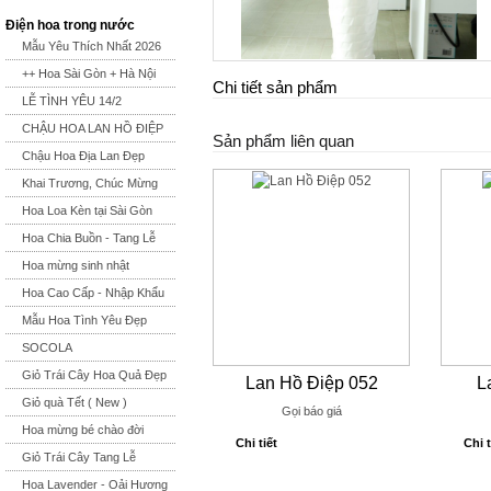
Điện hoa trong nước
Mẫu Yêu Thích Nhất 2026
++ Hoa Sài Gòn + Hà Nội
Chi tiết sản phẩm
LỄ TÌNH YÊU 14/2
CHẬU HOA LAN HỒ ĐIỆP
Sản phẩm liên quan
Chậu Hoa Địa Lan Đẹp
Khai Trương, Chúc Mừng
Hoa Loa Kèn tại Sài Gòn
Hoa Chia Buồn - Tang Lễ
Hoa mừng sinh nhật
Hoa Cao Cấp - Nhập Khẩu
Mẫu Hoa Tình Yêu Đẹp
SOCOLA
Giỏ Trái Cây Hoa Quả Đẹp
Lan Hồ Điệp 052
L
Giỏ quà Tết ( New )
Gọi báo giá
Hoa mừng bé chào đời
Chi tiết
Chi t
Giỏ Trái Cây Tang Lễ
Hoa Lavender - Oải Hương