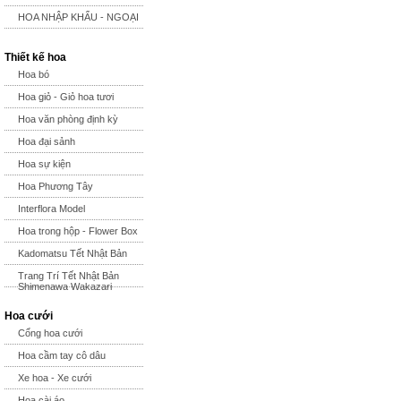
HOA NHẬP KHẨU - NGOẠI
Thiết kế hoa
Hoa bó
Hoa giỏ - Giỏ hoa tươi
Hoa văn phòng định kỳ
Hoa đại sảnh
Hoa sự kiện
Hoa Phương Tây
Interflora Model
Hoa trong hộp - Flower Box
Kadomatsu Tết Nhật Bản
Trang Trí Tết Nhật Bản
Shimenawa Wakazari
Hoa cưới
Cổng hoa cưới
Hoa cầm tay cô dâu
Xe hoa - Xe cưới
Hoa cài áo